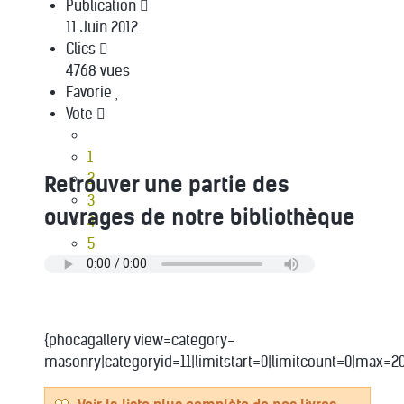
Publication
11 Juin 2012
Clics
4768 vues
Favorie
Vote
1
2
Retrouver une partie des
3
ouvrages de notre bibliothèque
4
5
{phocagallery view=category-
masonry|categoryid=11|limitstart=0|limitcount=0|max=20