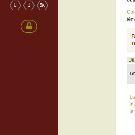
Con
tém
T
r
Ti
La
in
le