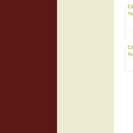
Ce
Yv
Ce
Yv