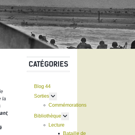
CATÉGORIES
Blog 44
de
En savoir plus : Sorties
Sorties
e la
Commémorations
s
ant,
En savoir plus : Bibliothèque
Bibliothèque
Lecture
à
Bataille de