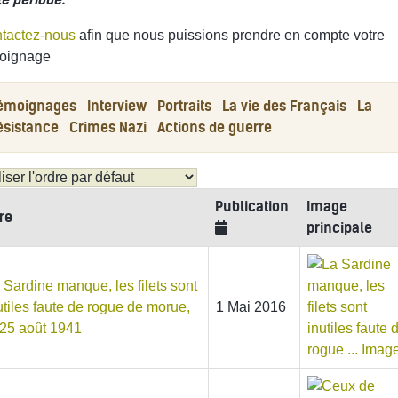
tactez-nous
afin que nous puissions prendre en compte votre
oignage
émoignages
Interview
Portraits
La vie des Français
La
ésistance
Crimes Nazi
Actions de guerre
Publication
Image
tre
principale
 Sardine manque, les filets sont
utiles faute de rogue de morue,
1 Mai 2016
 25 août 1941