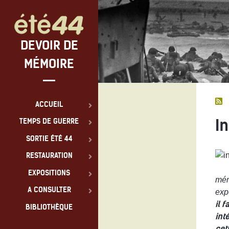
DEVOIR DE
MÉMOIRE
ACCUEIL
I
TEMPS DE GUERRE
SORTIE ÉTÉ 44
RESTAURATION
EXPOSITIONS
mém
A CONSULTER
exp
il 
BIBLIOTHÈQUE
int
cet