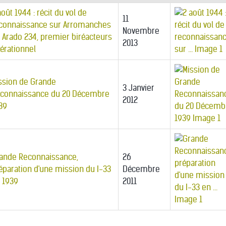
août 1944 : récit du vol de
11
connaissance sur Arromanches
Novembre
 Arado 234, premier biréacteurs
2013
érationnel
ssion de Grande
3 Janvier
connaissance du 20 Décembre
2012
39
ande Reconnaissance,
26
éparation d'une mission du I-33
Décembre
 1939
2011