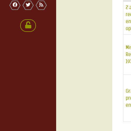
2 
re
en
op
Mi
Re
19
Gr
pr
en