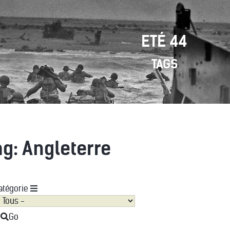
ETÉ 44
TAGS
ag: Angleterre
atégorie
Go