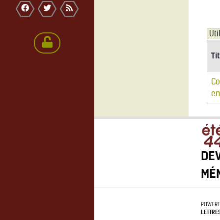
Ti
Co
en
DEV
MÉ
POWERE
LETTRE