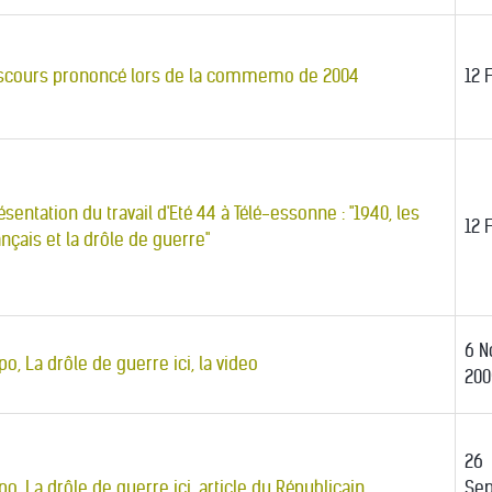
scours prononcé lors de la commemo de 2004
12 
ésentation du travail d'Eté 44 à Télé-essonne : "1940, les
12 
ançais et la drôle de guerre"
6 
po, La drôle de guerre ici, la video
200
26
po, La drôle de guerre ici, article du Républicain
Se