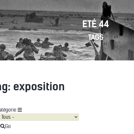
ETÉ 44
TAGS
ag: exposition
atégorie
Go