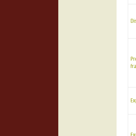
Di
Pr
fr
Ex
Ex