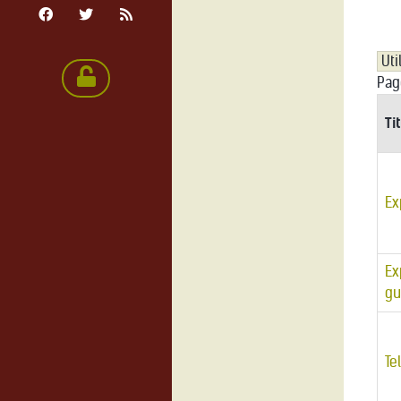
Pag
Ti
Ex
Ex
gu
Te