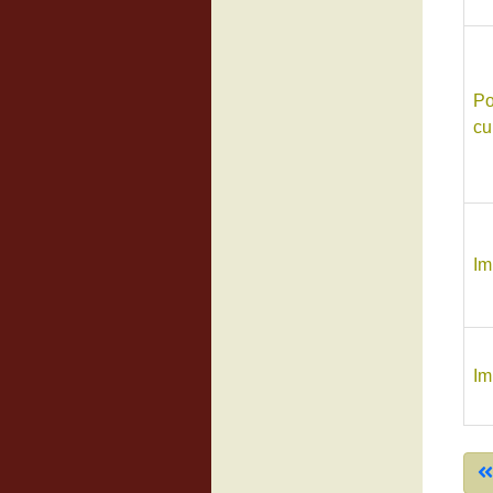
Po
cu
Im
Im