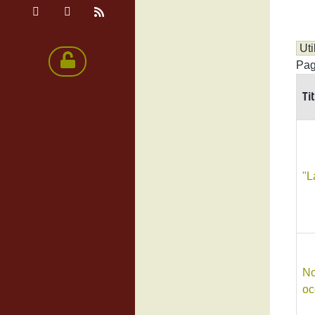
Pag
Ti
"L
No
oc