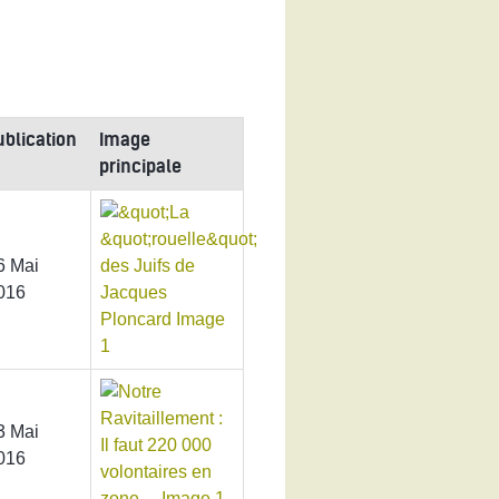
ublication
Image
principale
6 Mai
016
3 Mai
016