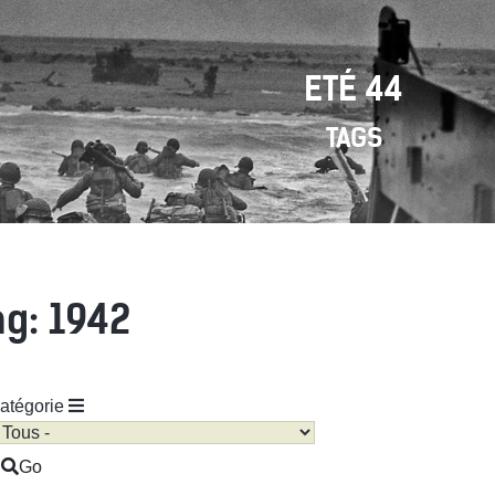
ETÉ 44
TAGS
ag: 1942
atégorie
Go