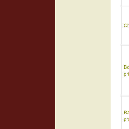
Ch
Bo
pr
Ra
pr