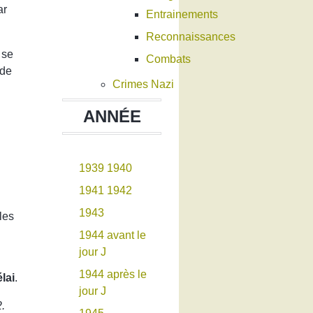
ar
Entrainements
Reconnaissances
 se
Combats
 de
Crimes Nazi
ANNÉE
1939
1940
1941
1942
1943
les
1944 avant le
jour J
1944 après le
lai
.
jour J
2.