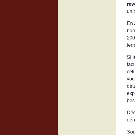
rev
un c
En 
bor
200
ter
Si l
fac
cel
vous
déta
exp
bes
Déc
gén
Sou