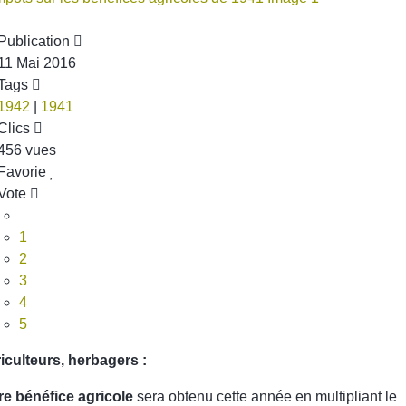
Publication
11 Mai 2016
Tags
1942
|
1941
Clics
456 vues
Favorie
Vote
1
2
3
4
5
iculteurs, herbagers :
re bénéfice agricole
sera obtenu cette année en multipliant le