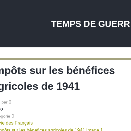
TEMPS DE GUERR
mpôts sur les bénéfices
gricoles de 1941
t par
éo
égorie
vie des Français