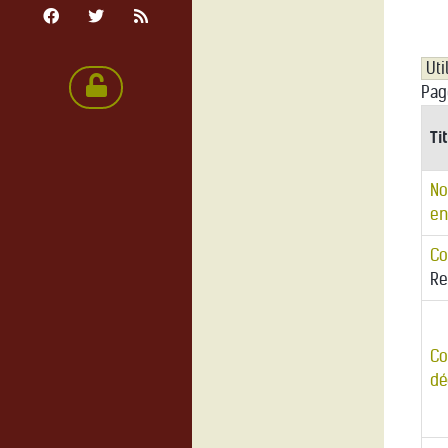
Pag
Ti
No
en
Co
Re
Co
dé