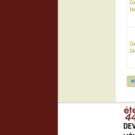
Co
19
Co
19
DEV