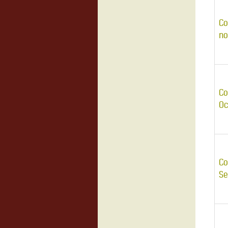
Co
no
Co
Oc
Co
Se