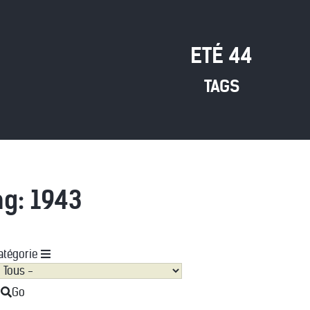
ETÉ 44
TAGS
ag: 1943
atégorie
Go