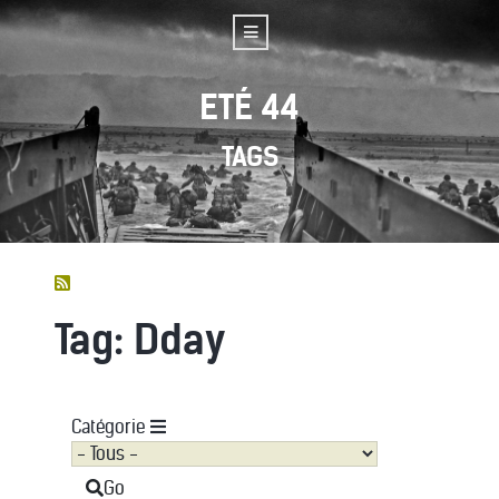
ETÉ 44
TAGS
Tag: Dday
Catégorie
Go