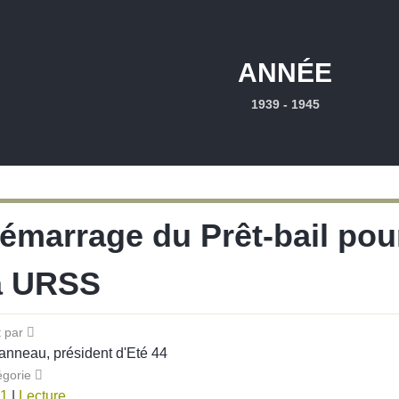
ANNÉE
1939 - 1945
émarrage du Prêt-bail pou
a URSS
t par
anneau, président d'Eté 44
égorie
1
|
Lecture