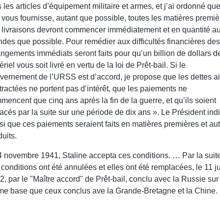
s les articles d’équipement militaire et armes, et j’ai ordonné qu
n vous fournisse, autant que possible, toutes les matières premiè
 livraisons devront commencer immédiatement et en quantité au
ndes que possible. Pour remédier aux difficultés financières des
angements immédiats seront faits pour qu’un billion de dollars d
riel vous soit livré en vertu de la loi de Prêt-bail. Si le
vernement de l’URSS est d’accord, je propose que les dettes ai
tractées ne portent pas d’intérêt, que les paiements ne
mencent que cinq ans après la fin de la guerre, et qu’ils soient
acés par la suite sur une période de dix ans ». Le Président ind
si que ces paiements seraient faits en matières premières et au
duits.
4 novembre 1941, Staline accepta ces conditions. … Par la suite
 conditions ont été annulées et elles ont été remplacées, le 11 j
2, par le "Maître accord" de Prêt-bail, conclu avec la Russie sur
e base que ceux conclus ave la Grande-Bretagne et la Chine.