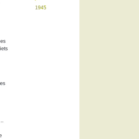
,
1945
les
iets
tes
 …
e