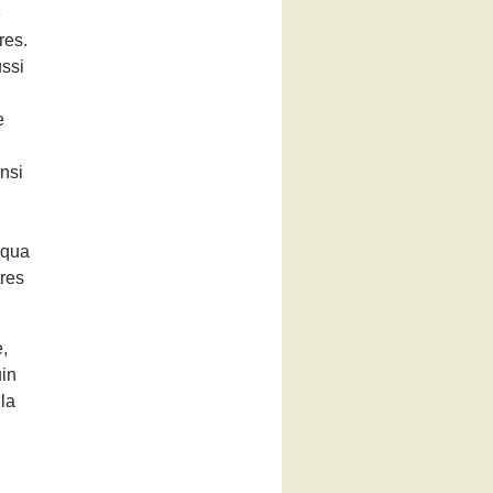
e
res.
ssi
e
nsi
iqua
tres
,
uin
 la