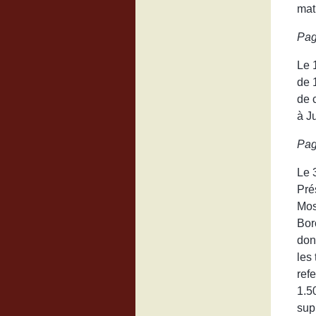
mat
Pag
Le 
de 
de 
à J
Pag
Le 
Pré
Mos
Bor
don
les
ref
1.5
sup