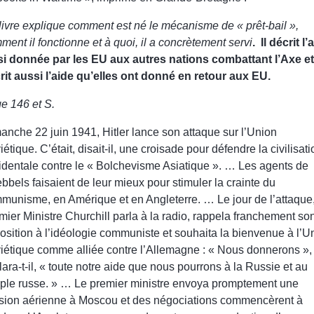
livre explique comment est né le mécanisme de « prêt-bail »,
ment il fonctionne et à quoi, il a concrètement servi
. Il décrit l’
si donnée par les EU aux autres nations combattant l’Axe et 
rit aussi l’aide qu’elles ont donné en retour aux EU.
e 146 et S.
anche 22 juin 1941, Hitler lance son attaque sur l’Union
étique. C’était, disait-il, une croisade pour défendre la civilisati
identale contre le « Bolchevisme Asiatique ». … Les agents de
bbels faisaient de leur mieux pour stimuler la crainte du
munisme, en Amérique et en Angleterre. … Le jour de l’attaque,
mier Ministre Churchill parla à la radio, rappela franchement so
osition à l’idéologie communiste et souhaita la bienvenue à l’U
iétique comme alliée contre l’Allemagne : « Nous donnerons »,
lara-t-il, « toute notre aide que nous pourrons à la Russie et au
ple russe. » … Le premier ministre envoya promptement une
sion aérienne à Moscou et des négociations commencèrent à