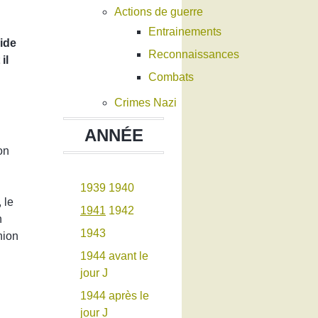
Actions de guerre
Entrainements
aide
Reconnaissances
il
Combats
Crimes Nazi
ANNÉE
on
1939
1940
 le
1941
1942
n
1943
nion
1944 avant le
jour J
1944 après le
jour J