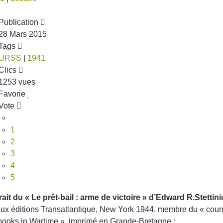
Publication
28 Mars 2015
Tags
URSS
|
1941
Clics
1253 vues
Favorie
Vote
1
2
3
4
5
rait du «
Le prêt-bail : arme de victoire » d’Edward R.Stettini
ux éditions Transatlantique, New York 1944, membre du « coun
books in Wartime », imprimé en Grande-Bretagne :