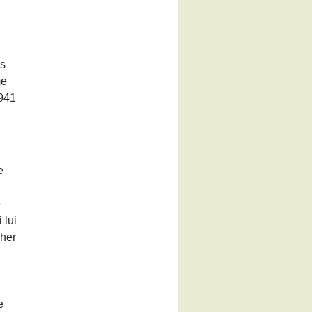
us
me
1941
e
e
 lui
her
e