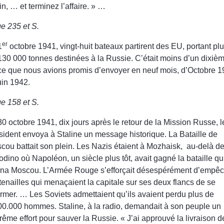
in, … et terminez l’affaire. » …
e 235 et S.
er
1
octobre 1941, vingt-huit bateaux partirent des EU, portant pl
130 000 tonnes destinées à la Russie. C’était moins d’un dixiè
ce que nous avions promis d’envoyer en neuf mois, d’Octobre 
uin 1942.
e 158 et S.
30 octobre 1941, dix jours après le retour de la Mission Russe, l
sident envoya à Staline un message historique. La Bataille de
cou battait son plein. Les Nazis étaient à Mozhaisk, au-delà d
odino où Napoléon, un siècle plus tôt, avait gagné la bataille qui
na Moscou. L’Armée Rouge s’efforçait désespérément d’empêc
 tenailles qui menaçaient la capitale sur ses deux flancs de se
ermer. … Les Soviets admettaient qu’ils avaient perdu plus de
00.000 hommes. Staline, à la radio, demandait à son peuple un
rême effort pour sauver la Russie. « J’ai approuvé la livraison d