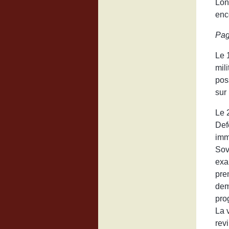
Lon
enc
Pag
Le 
mil
pos
sur
Le 
Def
imm
Sov
exa
pre
dem
pro
La 
rev