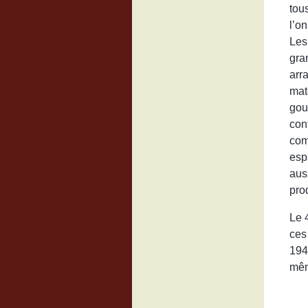
tou
l’o
Les
gra
arr
maté
gou
con
com
esp
aus
pro
Le 
ces
194
mêm