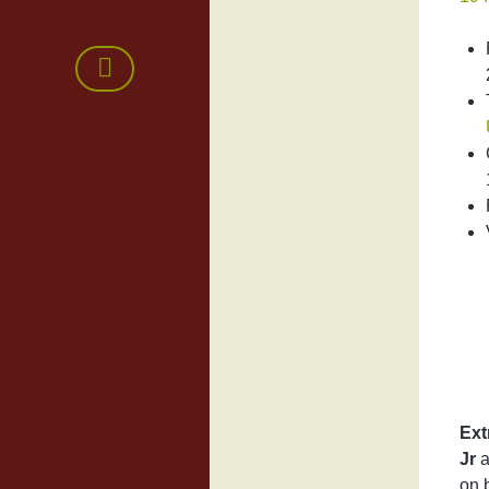
Ext
Jr
a
on 