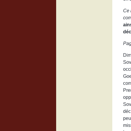
Ce 
com
ain
déc
Pag
Dim
Sovi
occ
Goe
com
Pre
opp
Sov
déc
peu
mis