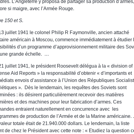
dres. L’Angleterre y proposa de partager sa production d’armes
ore si maigre, avec l’Armée Rouge.
e 150 et S.
13 juillet 1941 le colonel Philip R Faymonville, ancien attaché
itaire américain à Moscou, commence immédiatement à étudier 
sibilités d’un programme d’approvisionnement militaire des Sov
 une grande échelle. …
21 juillet 1941, le président Roosevelt délégua à la « division of
ense Aid Reports » la responsabilité d’obtenir « d’importants et
édiats envois d’assistance à l’Union des Républiques Socialis
iétiques ». Dès le lendemain, les requêtes des Soviets sont
minées : ils désirent particulièrement recevoir des matières
mières et des machines pour leur fabrication d’armes. Ces
andes entraient naturellement en concurrence avec les
grammes de production de l’Armée et de la Marine américaine.
valeur totale était de 21.940.000 dollars. Le lendemain, la liste
int de chez le Président avec cette note : « Etudiez la question c