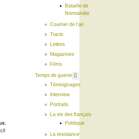
Bataille de
Normandie
Courrier de l'air
Tracts
Lettres
Magazines
Films
En savoir plus : Temps de g
Temps de guerre
Témoignages
Interview
Portraits
La vie des français
us.
Politique
cil
La resistance