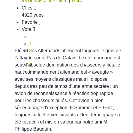
reconnaissance
|
livre
|
1944
Clics
4920 vues
Favorie
Vote
1
Eté 44, les Allemands attendent toujours le gros de
2
l’attaque sur le Pas de Calais. Le ciel normand est
3
sous l’absolue domination des chasseurs alliés, le
4
haut commandement allemand est « aveugle »
5
avec ses moyens classiques mais il dispose
depuis très peu de temps d’une arme secrète : un
avion de reconnaissance à réaction trop rapide
pour les chasseurs alliés. Cet avion a bien
sûr équipage d'exception, E Sommer et H Götz,
toujours actuellement vivants et leur témoignage a
été recueilli et mis en valeur par notre ami M
Philippe Bauduin.