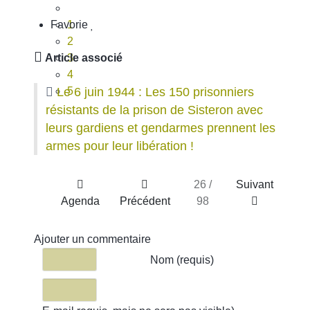
Favorie
1
2
Article associé
3
4
Le 6 juin 1944 : Les 150 prisonniers
5
résistants de la prison de Sisteron avec
leurs gardiens et gendarmes prennent les
armes pour leur libération !
26 /
Suivant
Agenda
Précédent
98
Ajouter un commentaire
Texte du commentaire
Nom (requis)