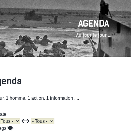
AGENDA
Au jour le jour ...
genda
ur, 1 homme, 1 action, 1 information ....
ate
ags