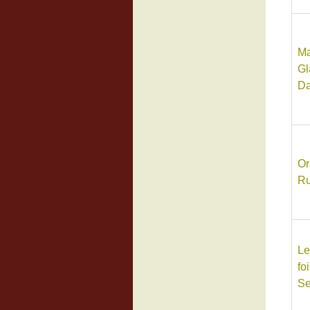
Ma
Gl
Da
Or
Ru
Le
fo
Se