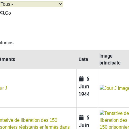
Go
Image
éments
Date
principale
6
Juin
ur J
1944
6
ntative de libération des 150
Juin
isonniers résistants enfermés dans