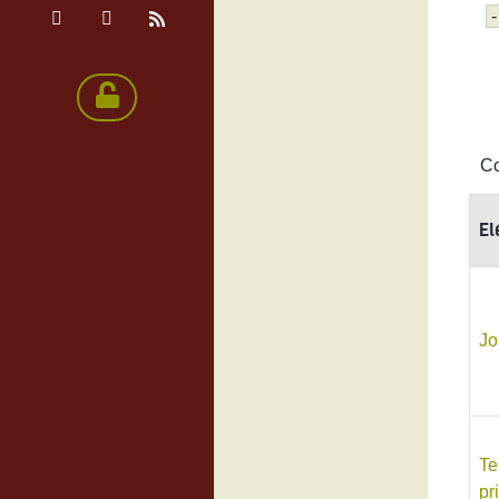
El
Jo
Te
pr