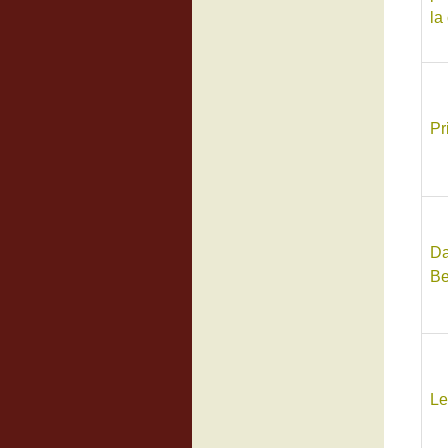
la
Pr
Da
Be
Le