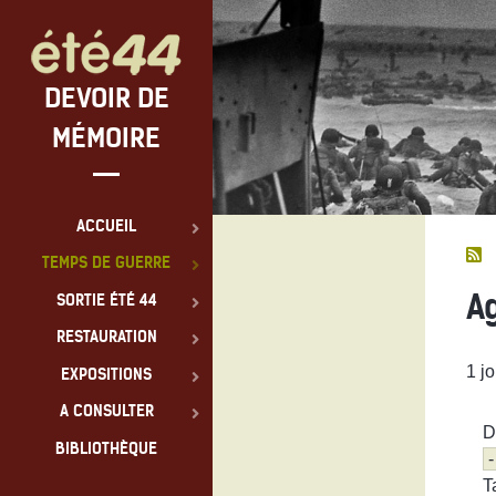
DEVOIR DE
MÉMOIRE
ACCUEIL
TEMPS DE GUERRE
A
SORTIE ÉTÉ 44
RESTAURATION
1 jo
EXPOSITIONS
A CONSULTER
D
BIBLIOTHÈQUE
T