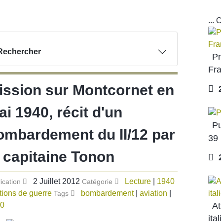
DEVOI
...
Rechercher
Pr
Fra
ission sur Montcornet en
2
ai 1940, récit d'un
Pu
ombardement du II/12 par
39
e capitaine Tonon
2
2 Juillet 2012
Lecture
|
1940
ication
Catégorie
tions de guerre
bombardement
|
aviation
|
Tags
0
At
ita