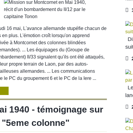
1
udi 16 mai, L'avance allemande stupéfie chacun de
s en plus. L'émotion croît lorsqu'on apprend
Di
rrivée à Montcornet des colonnes blindées
sui
lemandes). ... Les équipages du (Groupe de
MÉMOI
bardement) II/33 signalent qu'ils ont été attaqués,
2
 leur propre terrain de Laon, par des autos-
railleuses allemandes. ... Les communications
re le PC du groupement 6 et le PC de la Iere ...
Le
lan
2
ai 1940 - témoignage sur
a "5eme colonne"