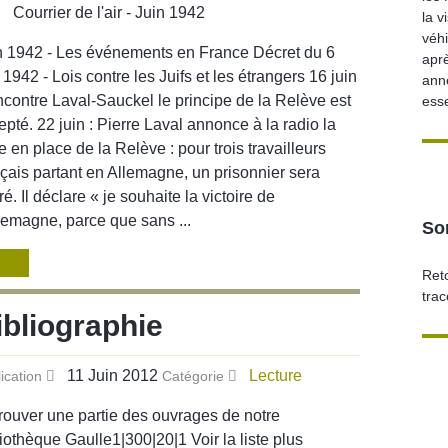
la v
véhi
n 1942 - Les événements en France Décret du 6
apr
 1942 - Lois contre les Juifs et les étrangers 16 juin
ann
encontre Laval-Sauckel le principe de la Relève est
ess
epté. 22 juin : Pierre Laval annonce à la radio la
e en place de la Relève : pour trois travailleurs
nçais partant en Allemagne, un prisonnier sera
ré. Il déclare « je souhaite la victoire de
llemagne, parce que sans ...
Sor
Reto
tra
ibliographie
11 Juin 2012
Lecture
ication
Catégorie
rouver une partie des ouvrages de notre
liothèque Gaulle1|300|20|1 Voir la liste plus