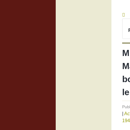
M
M
b
l
Publ
|
Ac
194