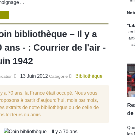
oignage ...
Notr
"Li
in bibliothèque – Il y a
en 
art
sû
 ans - : Courrier de l'air -
uin 1942
13 Juin 2012
Bibliothèque
ication
Catégorie
l y a 70 ans, la France était occupé. Nous vous
roposons à partir d’aujourd’hui, mois par mois,
Re
es extraits de notre bibliothèque ou de celle de
de
os lecteurs ou amis.
Que
les