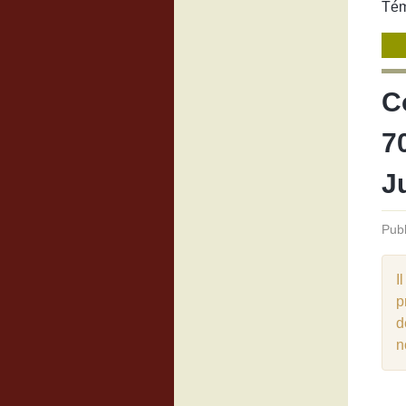
Tém
Co
70
J
Publ
I
p
d
n