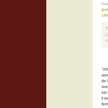
Publ
gue
194
T
l
c
"Al
ave
de l
ave
est 
Il t
fer