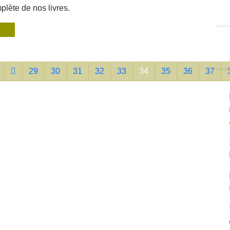
plète de nos livres.
29
30
31
32
33
34
35
36
37