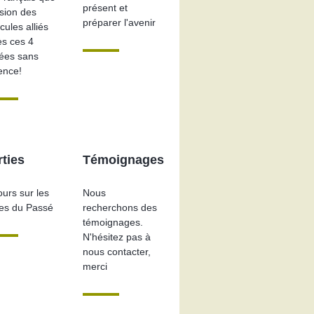
présent et
ision des
préparer l'avenir
cules alliés
ès ces 4
ées sans
ence!
ties
Témoignages
urs sur les
Nous
ces du Passé
recherchons des
témoignages.
N'hésitez pas à
nous contacter,
merci