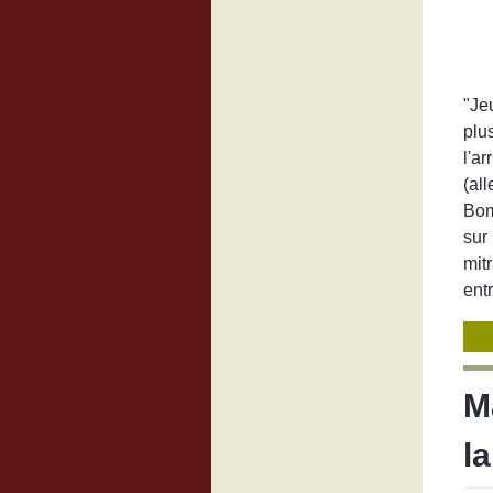
"Je
plu
l'a
(al
Bom
sur
mit
ent
M
l