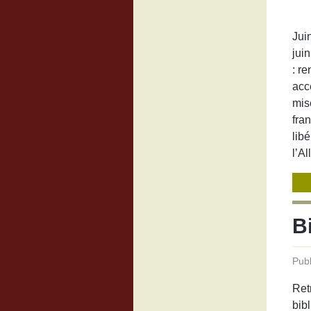
Jui
juin
: r
acc
mis
fra
libé
l’A
B
Publ
Ret
bib