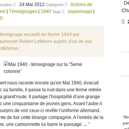
Dé
24 Mai 2012
Actions de
ication
Catégorie
Ch
rre
|
Témoignages
|
1940
espionnage
|
Tags
0
2
émoignage recueilli en février 1944 par
'aumonier Robert Lefebvre auprès d'un de ses
odétenus :
bert nous raconte encore qu'en Mai 1940, évacué
c sa famille, il passe la nuit dans une ferme retirée
ÉTÉ 19
a grand'route. Il partage l'hospitalité d'une grange
c une cinquantaine de jeunes gens. Avant l'aube il
surpris de voir ceux-ci revêtir l'uniforme allemand.
No
ente de fuir cette étrange compagnie. A l'entrée de la
par
me, une camionnette lui barre le passage. ... "
mi