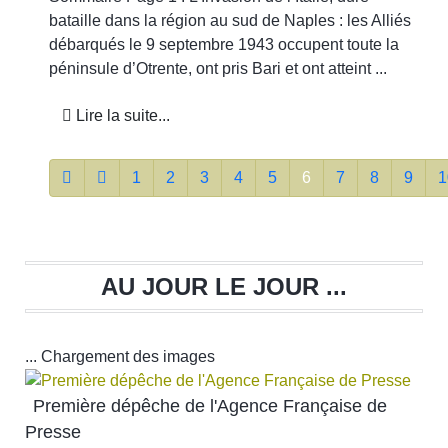
bataille dans la région au sud de Naples : les Alliés
débarqués le 9 septembre 1943 occupent toute la
péninsule d’Otrente, ont pris Bari et ont atteint ...
Lire la suite...
1
2
3
4
5
6
7
8
9
1
AU JOUR LE JOUR ...
... Chargement des images
Première dépêche de l'Agence Française de
Presse